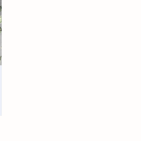
eascador para gato
empleos
empleos la plata
ensacadoras industriales en argentina
escuela de esquí para niños en Sierra Nevada
Facebook Lakaut
firma digital
Gestión Documental Digital
Invierte en Jóvenes Promesas del Tenis
Lakaut
Lakaut Twitter
Operación de nariz precio
picadas a domiclio zona norte
picadas gourmet
Plansichter
Plansifter
Precios de Hoteles en Villa Traful
prestamos argentina