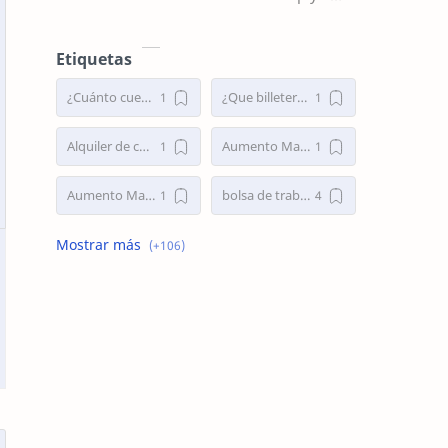
tourist destination; it is a sanctuary
where wildlife reveals itself wi…
Etiquetas
¿Cuánto cuesta un aumento mamario en Argentina 2025?
¿Que billeteras virtuales dan préstamos personales en Argentina?
Alquiler de cabañas en Villa Traful
Aumento Mamario
Aumento Mamario en Buenos Aires
bolsa de trabajo
Bolsa de Trabajo Argentina
bolsa de trabajo la plata
buscar trabajo
busco empleo
Busco Empleo Sin Experiencia
Busco trabajo
busco trabajo la plata
cirugia de nariz
Cirugía de Nariz
Cirugía de Nariz Costo