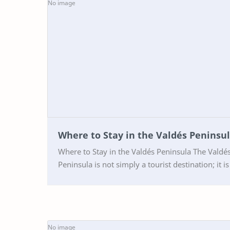
Where to Stay in the Valdés Peninsu
Where to Stay in the Valdés Peninsula The Valdés
Peninsula is not simply a tourist destination; it is
sanctuary where wildlife reveals itself wi…