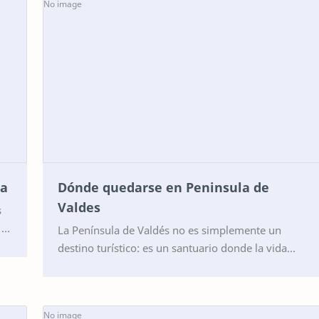
la
Dónde quedarse en Peninsula de
Valdes
 a
La Península de Valdés no es simplemente un
destino turístico: es un santuario donde la vida
silvestre se manifiesta con una belleza salvaje,
seren…