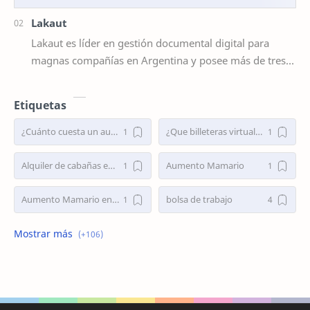
Lakaut
Lakaut es líder en gestión documental digital para
magnas compañías en Argentina y posee más de tres
mil clientes orgullosos. Sus servicios está…
Etiquetas
¿Cuánto cuesta un aumento mamario en Argentina 2025?
¿Que billeteras virtuales dan préstamos personales en Argentina?
Alquiler de cabañas en Villa Traful
Aumento Mamario
Aumento Mamario en Buenos Aires
bolsa de trabajo
Bolsa de Trabajo Argentina
bolsa de trabajo la plata
buscar trabajo
busco empleo
Busco Empleo Sin Experiencia
Busco trabajo