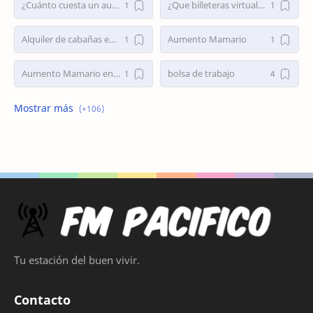
¿Cuánto cuesta un aumento mamario en Argentina 2025?
¿Que billeteras virtuales dan préstamos personales en Argentina?
Alquiler de cabañas en Villa Traful
Aumento Mamario
Aumento Mamario en Buenos Aires
bolsa de trabajo
Bolsa de Trabajo Argentina
bolsa de trabajo la plata
buscar trabajo
busco empleo
Busco Empleo Sin Experiencia
Busco trabajo
busco trabajo la plata
cirugia de nariz
Cirugía de Nariz
Cirugía de Nariz Costo
Tu estación del buen vivir.
Cirujano Plástico
clases de esquí para niños en Sierra Nevada
Contacto
Cocina Sin gluten Thermomix
collares para perros