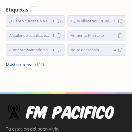
Etiquetas
¿Cuánto cuesta un aumento mamario en Argentina 2025?
¿Que billeteras virtuales dan préstamos personales en Argentina?
Alquiler de cabañas en Villa Traful
Aumento Mamario
Aumento Mamario en Buenos Aires
bolsa de trabajo
Bolsa de Trabajo Argentina
bolsa de trabajo la plata
buscar trabajo
busco empleo
Busco Empleo Sin Experiencia
Busco trabajo
busco trabajo la plata
cirugia de nariz
Cirugía de Nariz
Cirugía de Nariz Costo
Tu estación del buen vivir.