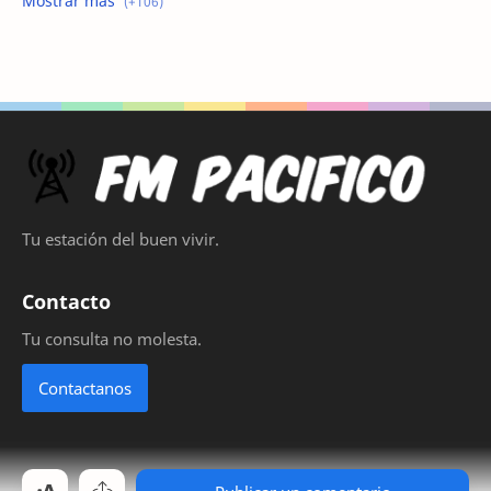
buscar trabajo
busco empleo
Busco Empleo Sin Experiencia
Busco trabajo
busco trabajo la plata
cirugia de nariz
Cirugía de Nariz
Cirugía de Nariz Costo
Tu estación del buen vivir.
Cirujano Plástico
clases de esquí para niños en Sierra Nevada
Contacto
Cocina Sin gluten Thermomix
collares para perros
Tu consulta no molesta.
collares para perros personalizados
como exportar a Bolivia
Contactanos
como exportar desde Argentina a Bolivia
como expotar
como reservar hoteles baratos
cómo reservar hoteles baratos en Argentina