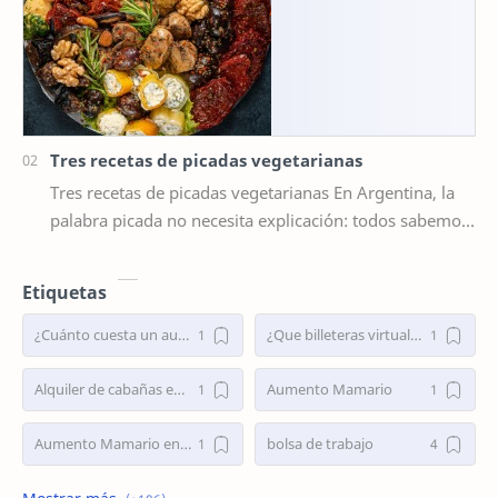
Tres recetas de picadas vegetarianas
Tres recetas de picadas vegetarianas En Argentina, la
palabra picada no necesita explicación: todos sabemos
que detrás de ella se esconde un rit…
Etiquetas
¿Cuánto cuesta un aumento mamario en Argentina 2025?
¿Que billeteras virtuales dan préstamos personales en Argentina?
Alquiler de cabañas en Villa Traful
Aumento Mamario
Aumento Mamario en Buenos Aires
bolsa de trabajo
Bolsa de Trabajo Argentina
bolsa de trabajo la plata