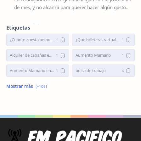
de mes, y no alcanza para querer hacer algún gasto
extra, por ejemplo un viaje de vacaciones.…
Etiquetas
¿Cuánto cuesta un aumento mamario en Argentina 2025?
¿Que billeteras virtuales dan préstamos personales en Argentina?
Alquiler de cabañas en Villa Traful
Aumento Mamario
Aumento Mamario en Buenos Aires
bolsa de trabajo
Bolsa de Trabajo Argentina
bolsa de trabajo la plata
buscar trabajo
busco empleo
Busco Empleo Sin Experiencia
Busco trabajo
busco trabajo la plata
cirugia de nariz