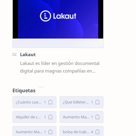
Lakaut
Lakaut es líder en gestión documental
digital para magnas compañías en
Argentina y posee más de tres mil
clientes orgullosos. Sus servicios
Etiquetas
está…
¿Cuánto cuesta un aumento mamario en Argentina 2025?
¿Que billeteras virtuales dan préstamos personales en Argentina?
Alquiler de cabañas en Villa Traful
Aumento Mamario
Aumento Mamario en Buenos Aires
bolsa de trabajo