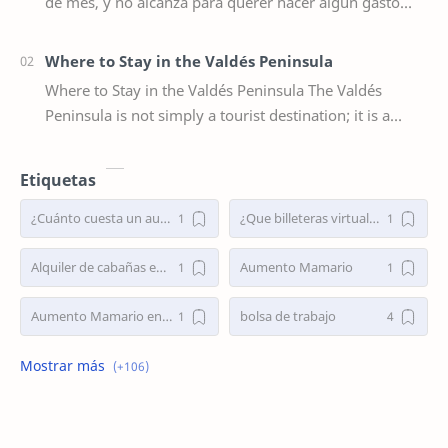
de mes, y no alcanza para querer hacer algún gasto
extra, por ejemplo un viaje de vacaciones.…
Where to Stay in the Valdés Peninsula
Where to Stay in the Valdés Peninsula The Valdés
Peninsula is not simply a tourist destination; it is a
sanctuary where wildlife reveals itself wi…
Etiquetas
¿Cuánto cuesta un aumento mamario en Argentina 2025?
¿Que billeteras virtuales dan préstamos personales en Argentina?
Alquiler de cabañas en Villa Traful
Aumento Mamario
Aumento Mamario en Buenos Aires
bolsa de trabajo
Bolsa de Trabajo Argentina
bolsa de trabajo la plata
buscar trabajo
busco empleo