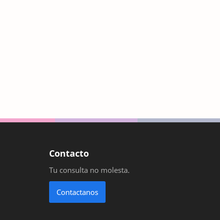
que tan efectivas son las placas antihumedad
Randstad
rascadores para gato
rascadores para gatos de cartón
recarga celular claro
recarga celular mercado libre
recarga celular mercado pago
recarga celular movistar
recarga celular naranja
recarga celular online
recarga celular personal
recarga sube app
Contacto
recarga sube celular
recarga sube mercado pago
Tu consulta no molesta.
recarga sube virtual
rinoplasia
Contactanos
Rinoplastia
rinoplastia antes y despues