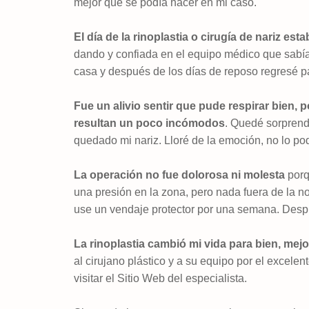
mejor que se podía hacer en mi caso.
El día de la rinoplastia o cirugía de nariz est
dando y confiada en el equipo médico que sabía q
casa y después de los días de reposo regresé p
Fue un alivio sentir que pude respirar bien, 
resultan un poco incómodos
. Quedé sorprendi
quedado mi nariz. Lloré de la emoción, no lo podí
La operación no fue dolorosa ni molesta
porq
una presión en la zona, pero nada fuera de la n
use un vendaje protector por una semana. Despu
La rinoplastia cambió mi vida para bien, mej
al cirujano plástico y a su equipo por el excelen
visitar el Sitio Web del
especialista.