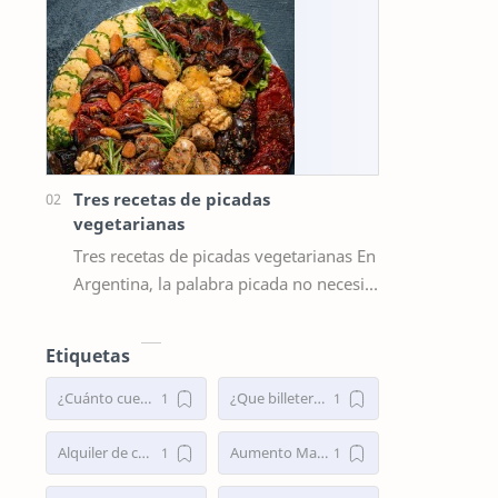
Tres recetas de picadas
vegetarianas
Tres recetas de picadas vegetarianas En
Argentina, la palabra picada no necesita
explicación: todos sabemos que detrás
de ella se esconde un rit…
Etiquetas
¿Cuánto cuesta un aumento mamario en Argentina 2025?
¿Que billeteras virtuales dan préstamos personales en Argentina?
Alquiler de cabañas en Villa Traful
Aumento Mamario