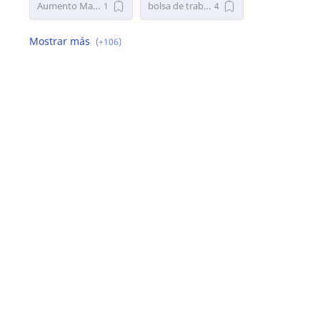
Aumento Mamario en Buenos Aires
bolsa de trabajo
Bolsa de Trabajo Argentina
bolsa de trabajo la plata
buscar trabajo
busco empleo
Busco Empleo Sin Experiencia
Busco trabajo
busco trabajo la plata
cirugia de nariz
Cirugía de Nariz
Cirugía de Nariz Costo
Cirujano Plástico
clases de esquí para niños en Sierra Nevada
Cocina Sin gluten Thermomix
collares para perros
collares para perros personalizados
como exportar a Bolivia